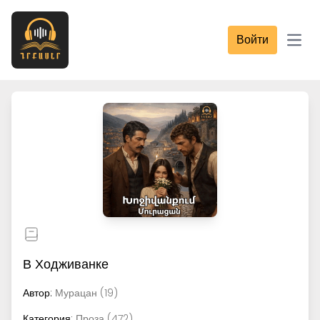
Войти
Open
В Ходживанке
Автор:
Мурацан (19)
Категория:
Проза (472)