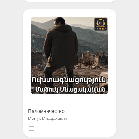
Паломничество
Манук Мнацаканян