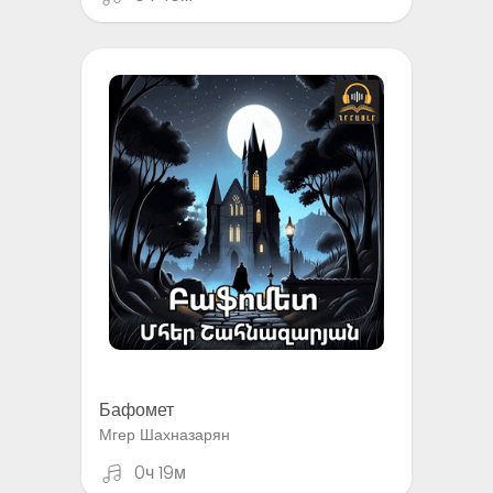
Бафомет
Мгер Шахназарян
0ч 19м