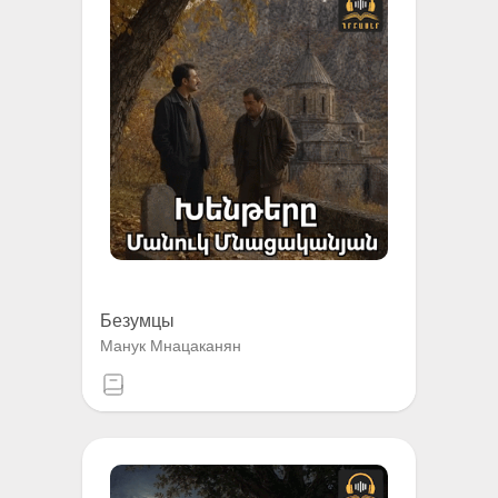
Безумцы
Манук Мнацаканян