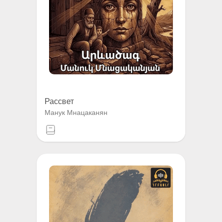
Рассвет
Манук Мнацаканян