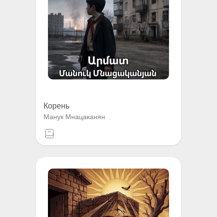
Корень
Манук Мнацаканян