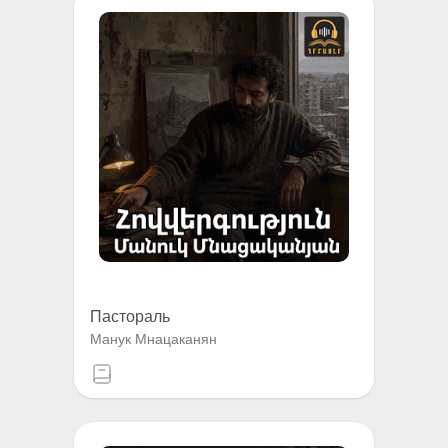
Пастораль
Манук Мнацаканян