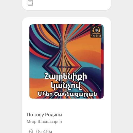
По зову Родины
Мгер Шахназарян
0ч 46м