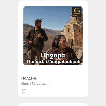
Полдень
Манук Мнацаканян