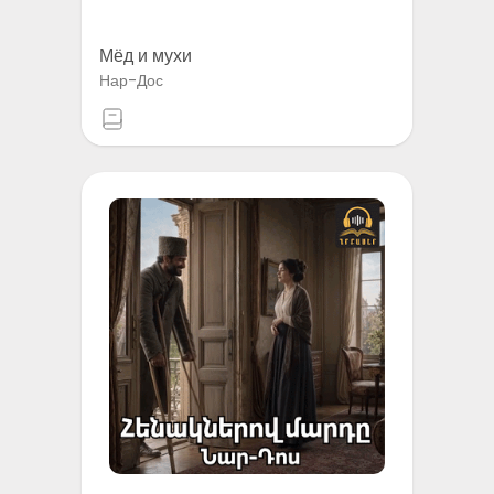
Мёд и мухи
Нар-Дос