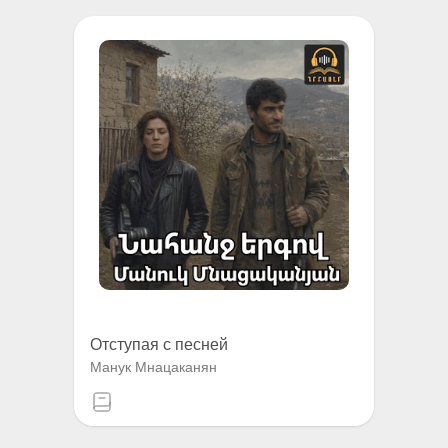
Отступая с песней
Манук Мнацаканян