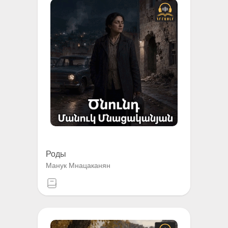
Роды
Манук Мнацаканян