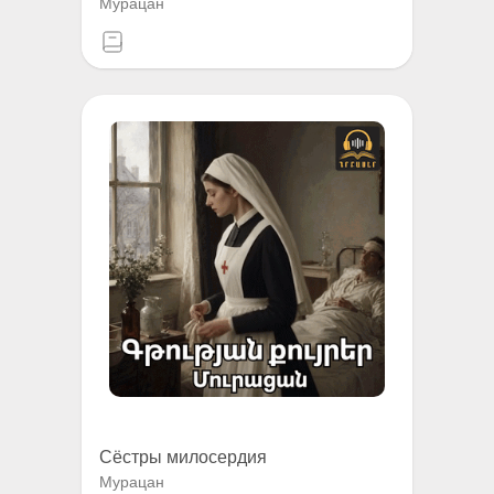
Мурацан
Сёстры милосердия
Мурацан