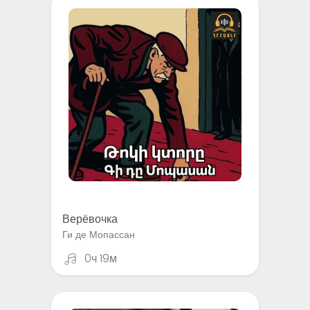
Верёвочка
Ги де Мопассан
0ч 19м