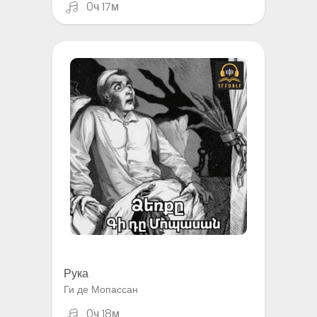
0ч 17м
Рука
Ги де Мопассан
0ч 18м