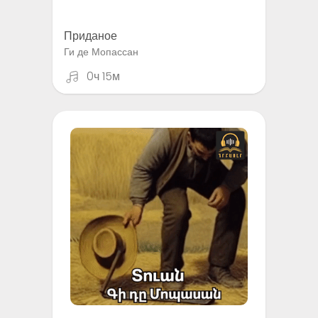
Приданое
Ги де Мопассан
0ч 15м