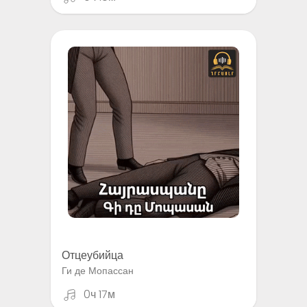
Отцеубийца
Ги де Мопассан
0ч 17м