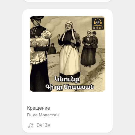
Крещение
Ги де Мопассан
0ч 13м