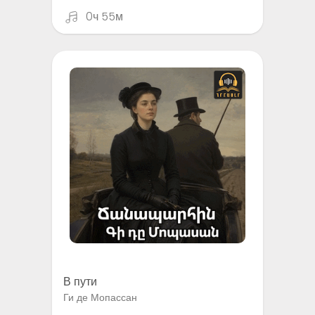
0ч 55м
В пути
Ги де Мопассан