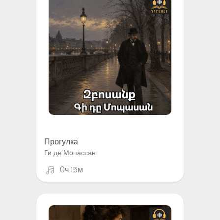
Прогулка
Ги де Мопассан
0ч 15м