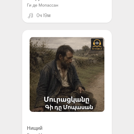
Ги де Мопассан
0ч 19м
Нищий