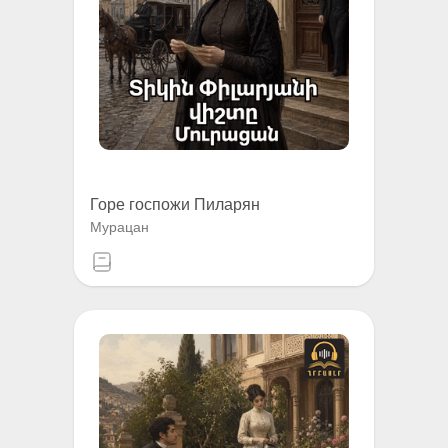
Горе госпожи Пиларян
Мурацан