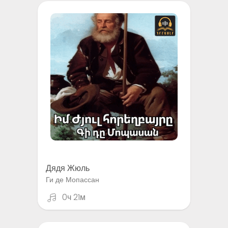
Дядя Жюль
Ги де Мопассан
0ч 21м