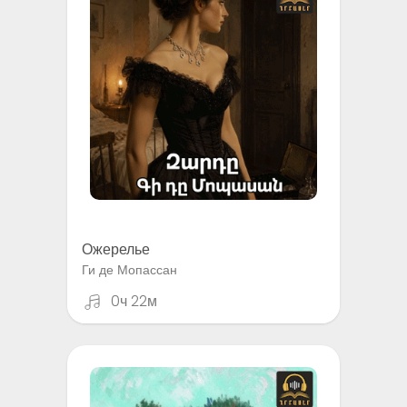
Ожерелье
Ги де Мопассан
0ч 22м