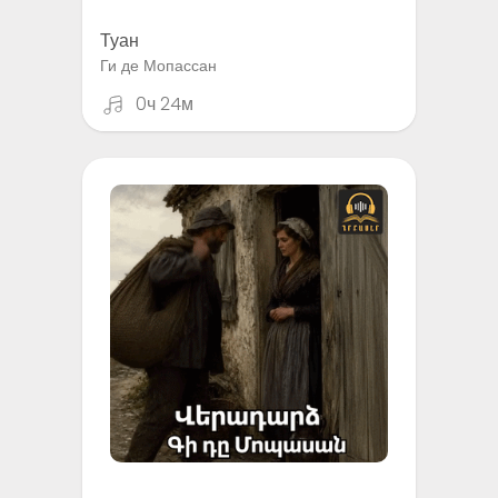
Туан
Ги де Мопассан
0ч 24м