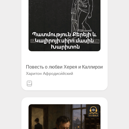
Повесть о любви Херея и Каллирои
Харитон Афродиси́йский