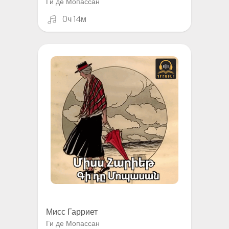
Ги де Мопассан
0ч 14м
Мисс Гарриет
Ги де Мопассан