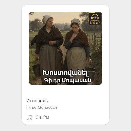
Исповедь
Ги де Мопассан
0ч 12м