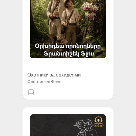
Охотники за орхидеями
Франтишек Флос