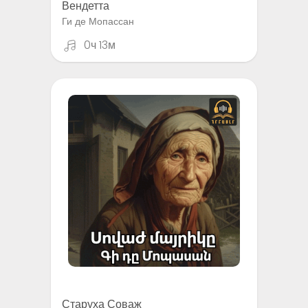
Вендетта
Ги де Мопассан
0ч 13м
Старуха Соваж