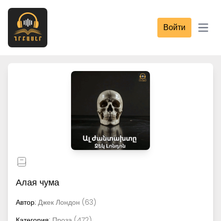
Войти
Open
Алая чума
Автор:
Джек Лондон (63)
Категория:
Проза (472)