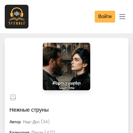
Войти
Open
Нежные струны
Автор:
Нар-Дос (34)
Категория:
Проза (472)