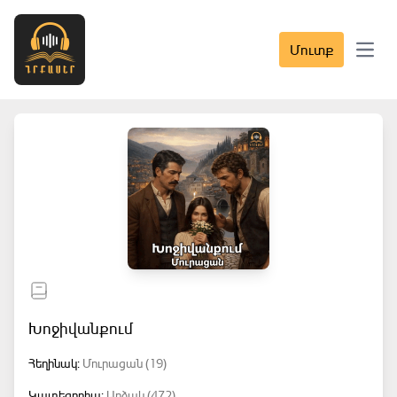
Մուտք
Open 
Խոջիվանքում
Հեղինակ:
Մուրացան (19)
Կատեգորիա:
Արձակ (472)