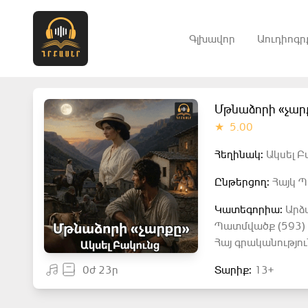
Գլխավոր
Աուդիոգր
Մթնաձորի «չար
★
5.00
Հեղինակ:
Ակսել Բ
Ընթերցող:
Հայկ Պ
Կատեգորիա:
Արձ
Պատմվածք (593)
Հայ գրականությու
0ժ 23ր
Տարիք:
13+