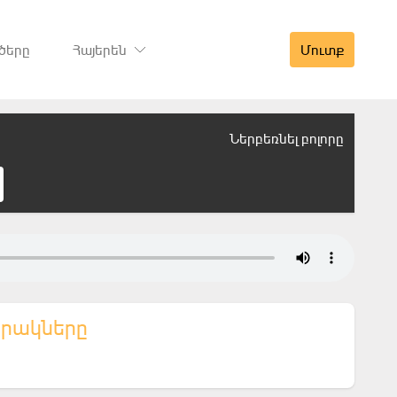
ծերը
Հայերեն
Մուտք
Ներբեռնել բոլորը
երակները