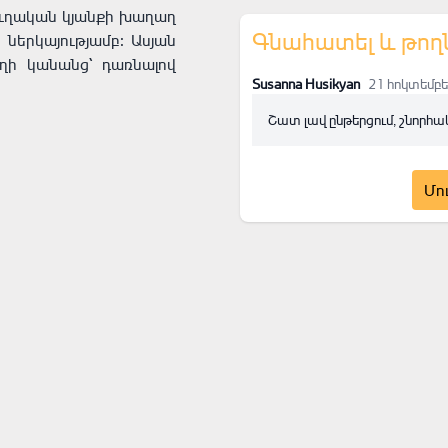
ուղական կյանքի խաղաղ
Գնահատել և թող
ներկայությամբ։ Ասյան
ղի կանանց` դառնալով
Susanna Husikyan
21 հոկտեմբե
Շատ լավ ընթերցում, շնորհա
Մո