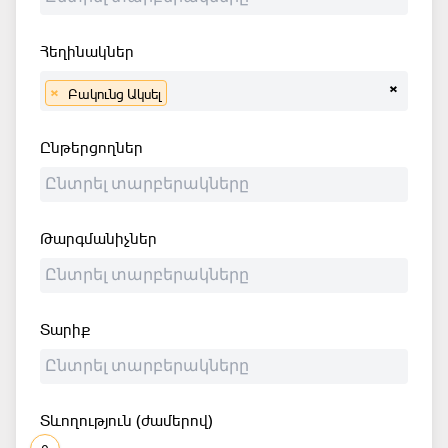
Հեղինակներ
×
×
Բակունց Ակսել
Ընթերցողներ
Թարգմանիչներ
Տարիք
Տևողություն (ժամերով)