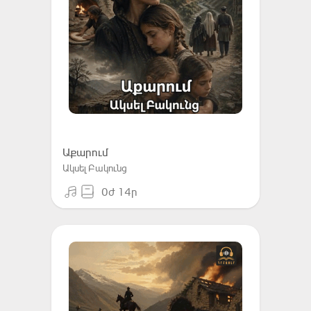
Աքարում
Ակսել Բակունց
0ժ 14ր