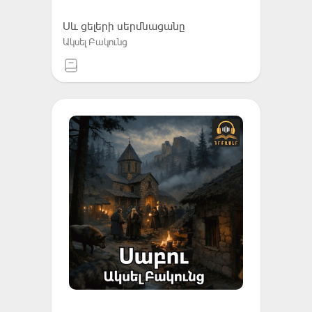
Սև ցելերի սերմնացանը
Ակսել Բակունց