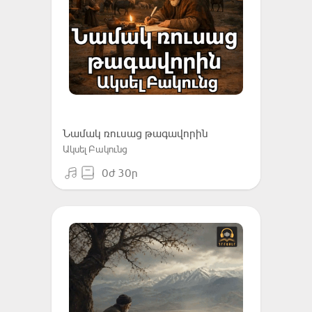
Նամակ ռուսաց թագավորին
Ակսել Բակունց
0ժ 30ր