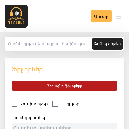
Մուտք
Open 
Գտնել գրքեր
Ֆիլտրներ
Հեռացնել ֆիլտրերը
Աուդիոգրքեր
Էլ. գրքեր
Կատեգորիաներ