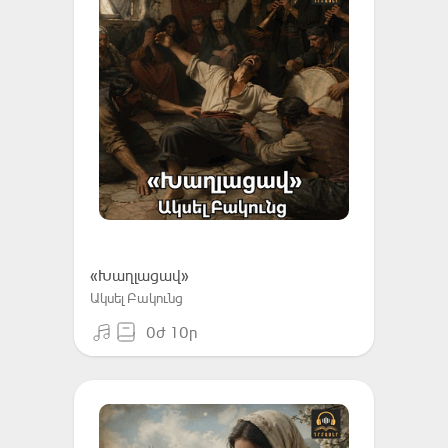
«Խաղլացավ»
Ակսել Բակունց
0ժ 10ր