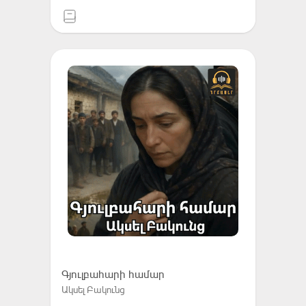
Գյուլբահարի համար
Ակսել Բակունց