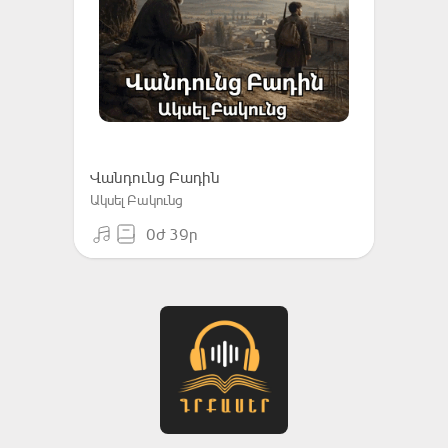
Վանդունց Բադին
Ակսել Բակունց
0ժ 39ր