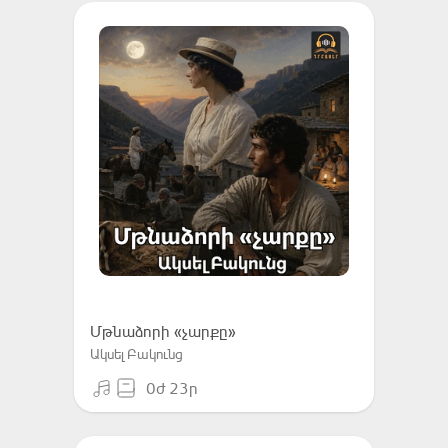
Մթնաձորի «չարքը»
Ակսել Բակունց
0ժ 23ր