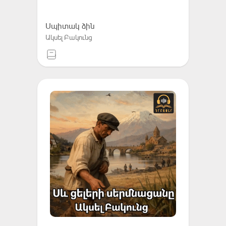
Սպիտակ ձին
Ակսել Բակունց