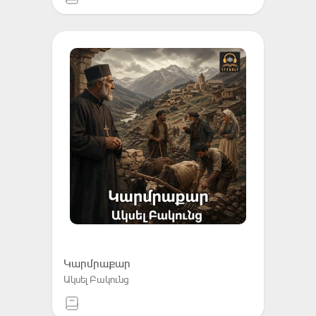
Կարմրաքար
Ակսել Բակունց