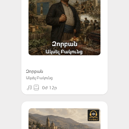
Զորբան
Ակսել Բակունց
0ժ 12ր