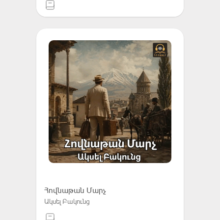
Հովնաթան Մարչ
Ակսել Բակունց