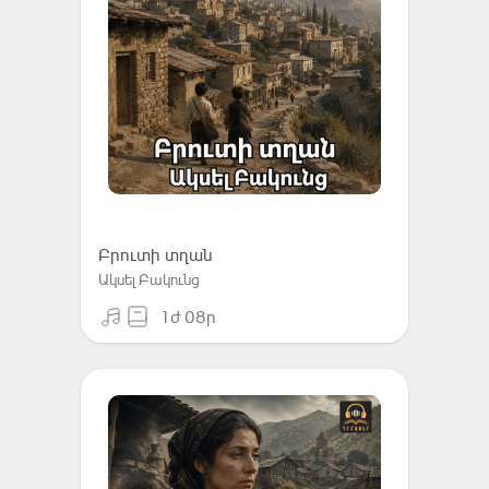
Բրուտի տղան
Ակսել Բակունց
1ժ 08ր