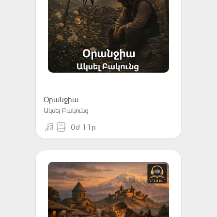
Օրանջիա
Ակսել Բակունց
0ժ 11ր