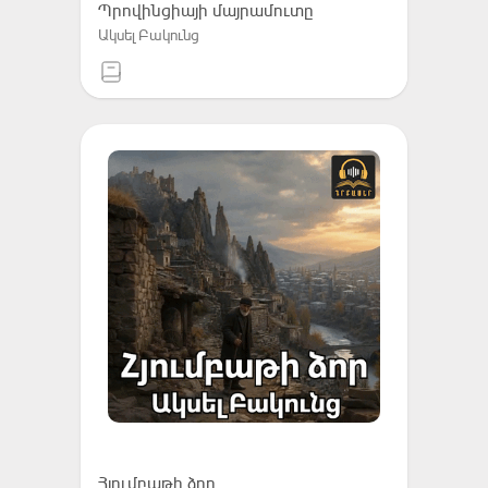
Պրովինցիայի մայրամուտը
Ակսել Բակունց
Հյումբաթի ձոր