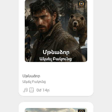
Մթնաձոր
Ակսել Բակունց
0ժ 14ր