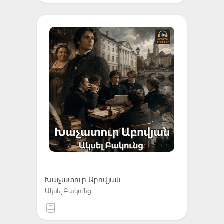
Խաչատուր Աբովյան
Ակսել Բակունց