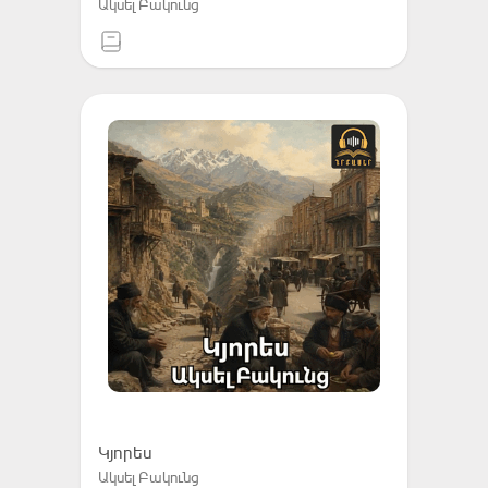
Ակսել Բակունց
Կյորես
Ակսել Բակունց