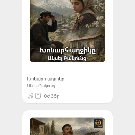
Խոնարհ աղջիկը
Ակսել Բակունց
0ժ 35ր