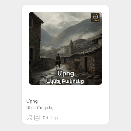
Մրոց
Ակսել Բակունց
0ժ 11ր