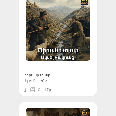
Ծիրանի տափ
Ակսել Բակունց
0ժ 17ր