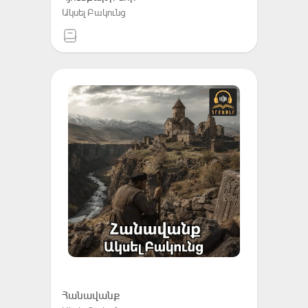
Ակսել Բակունց
Հանավանք