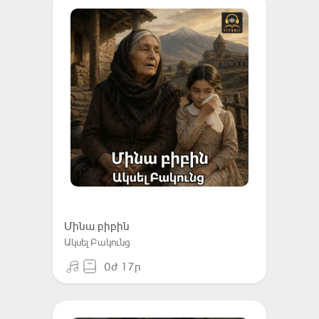
Մինա բիբին
Ակսել Բակունց
0ժ 17ր