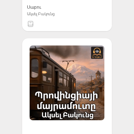
Սաբու
Ակսել Բակունց