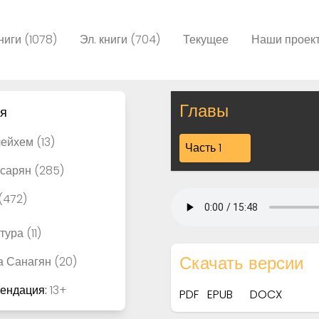
ниги (1078)
Эл. книги (704)
Текущее
Наши проек
Главы
ся
ейхем (13)
Часть 1
сарян (285)
(472)
ура (11)
Скачать версии
а Санагян (20)
мендация:
13+
PDF
EPUB
DOCX