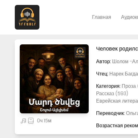
Главная
Аудиок
Человек родил
Автор:
Шолом -Ал
Чтец:
Нарек Багда
Категория:
Проза 
Рассказ (593)
Еврейская литерат
Переводчик:
Ольг
0ч 15м
Возрастная реко