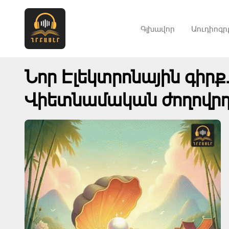
Գլխավոր
Աուդիոգր
Նոր Էլեկտրոնային գիրք
Վիետնամական ժողովր