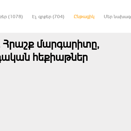
քեր (1078)
Էլ. գրքեր (704)
Ընթացիկ
Մեր նախագ
․ Հրաշք մարգարիտը,
դական հեքիաթներ