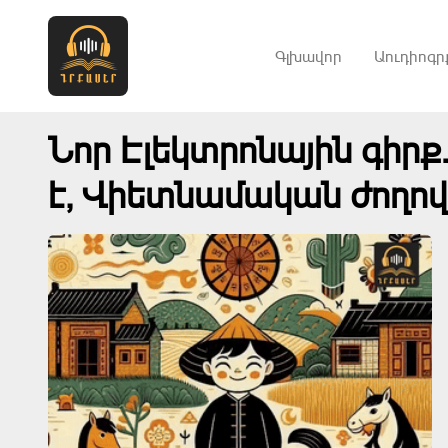
Գլխավոր
Աուդիոգր
Նոր Էլեկտրոնային գիրք
է, Վիետնամական ժողո