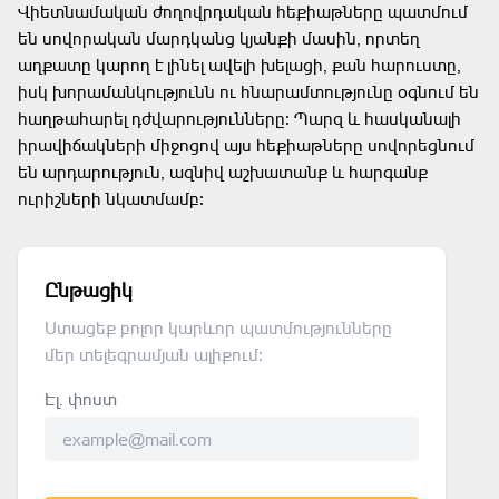
Վիետնամական ժողովրդական հեքիաթները պատմում
են սովորական մարդկանց կյանքի մասին, որտեղ
աղքատը կարող է լինել ավելի խելացի, քան հարուստը,
իսկ խորամանկությունն ու հնարամտությունը օգնում են
հաղթահարել դժվարությունները։ Պարզ և հասկանալի
իրավիճակների միջոցով այս հեքիաթները սովորեցնում
են արդարություն, ազնիվ աշխատանք և հարգանք
ուրիշների նկատմամբ։
Ընթացիկ
Ստացեք բոլոր կարևոր պատմությունները
մեր տելեգրամյան ալիքում։
Էլ. փոստ