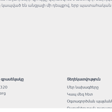
 կապված են անցյալի մի դեպքով, երբ պատահական
նց ճակատագրերը։ Պատմության կենտրոնում նվիրված
ղ կապն են։
 գրասենյակը
Տեղեկատվություն
 320
Մեր նախագծերը
.org
Կապ մեզ հետ
Օգտագործման պայման
Գաղտնիության քաղաքա