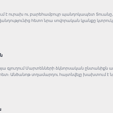
ւմ է ուրախ ու բարեհամբույր պանդոկապետ Տուանը, ո
հիվանդությունից հետո նրա սովորական կյանքը կտրու
ւմ։ Թեթև հեգնանքով ներկայացվում են գյուղական կ
ան
փնյա գյուղում Մարտենների ձկնորսական ընտանիքն
րի հետ։ Անծանոթ տղամարդու հայտնվելը խախտում 
քում ընտանիքի, պարտքի, հիշողության, պատասխան
երն են՝ անսպասելի փորձության պայմաններում։
ն