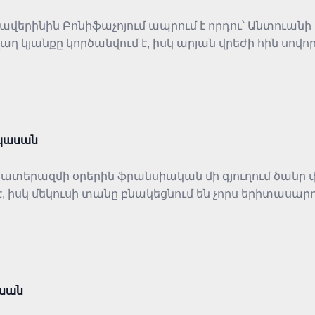
 Սավերինին Բոնիֆաչոյում ապրում է որդու՝ Անտուան
 կյանքը կործանվում է, իսկ արյան վրեժի հին սովոր
, կորսիկյան խիստ բարքերի և տված խոստմանը հավա
 պարտքը վեր են անձնական խաղաղությունից։
ոպասան
ատերազմի օրերին ֆրանսիական մի գյուղում ծանր փ
 իսկ մեկուսի տանը բնակեցնում են չորս երիտասա
ն սովորական մտերմության և պատերազմի անողոք օ
ժը և բարոյական ընտրությունը։
ասան