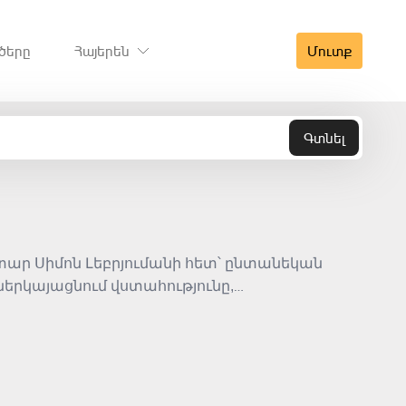
ծերը
Հայերեն
Մուտք
Գտնել
տար Սիմոն Լեբրյումանի հետ՝ ընտանեկան
 ներկայացնում վստահությունը,
ս, թե որքան փխրուն կարող են լինել սիրո և