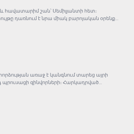
ի և հավատարիմ շան՝ Սեմիլյանտի հետ։
ույթը դառնում է նրա միակ բարոյական օրենքը։
տարիմ մնալու վճռականության մասին է՝ մի
որձության առաջ է կանգնում տարեց այրի
րդ պրուսացի զինվորների։ Հարկադրված
րենքների հակադրությունը։ Պատմության