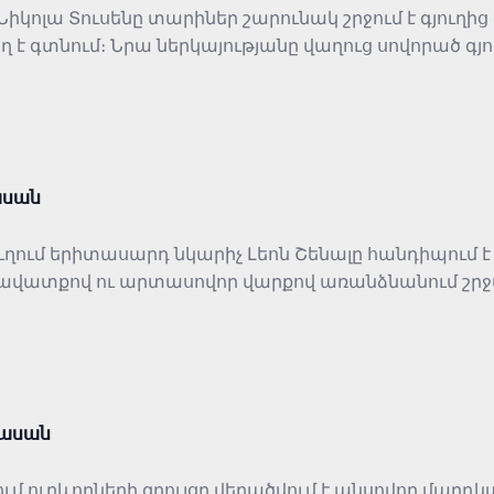
Նիկոլա Տուսենը տարիներ շարունակ շրջում է գյուղի
 է գտնում։ Նրա ներկայությանը վաղուց սովորած գյո
թյունը։ Պատմության հիմքում հասարակությունից դ
ն ու նվաստացման հանդեպ։
ասան
ւղում երիտասարդ նկարիչ Լեոն Շենալը հանդիպում է
հավատքով ու արտասովոր վարքով առանձնանում շրջ
րտահայտված զգացմունքների, բնության գեղեցկությ
րը։
պասան
ում ուղևորների զրույցը վերածվում է անսովոր մար