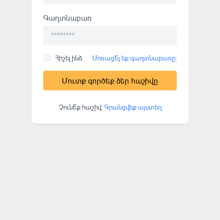
Գաղտնաբառ
Հիշել ինձ
Մոռացե՞լ եք գաղտնաբառը:
Մուտք գործեք ձեր հաշիվը
Չունե՞ք հաշիվ:
Գրանցվեք այստեղ