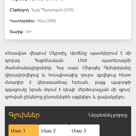
Ընթերցող:
Հայկ Պետրոսյան (245)
Կատեգորիա:
Վեպ (280)
Տարիք:
16+
«Յասվա» վեպում Մկրտիչ Արմենը պատկերում է մի
դրվագ Հայրենական Մեծ պատերազմի
ժամանակաշրջանից։ Հայ սպա Միքայել Գրիգորյանը
վիրավորվելուց և հոսպիտալից դուրս գրվելուց հետո
մտադիր է վերադառնալ Երևան, բայց պարտքի
զգացումը նրան մղում է դեպի մերձուրալյան մի գյուղ՝
զոհված ընկերոջ ընտանիքին այցելելու և ցավակցելու։
Գլուխներ
Ներբեռնել բոլորը
Մաս 1
Մաս 2
Մաս 3