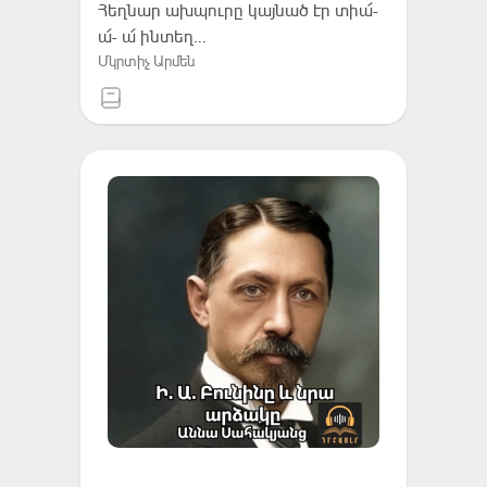
Հեղնար ախպուրը կայնած էր տիա՜-
ա՜- ա՜ ինտեղ․․․
Մկրտիչ Արմեն