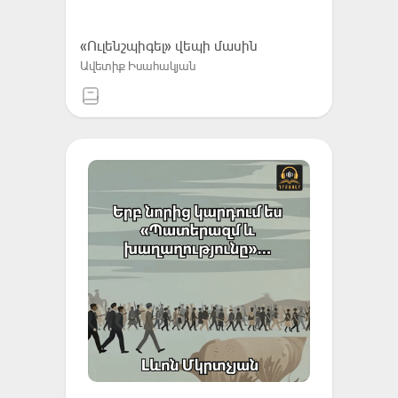
«Ուլենշպիգել» վեպի մասին
Ավետիք Իսահակյան