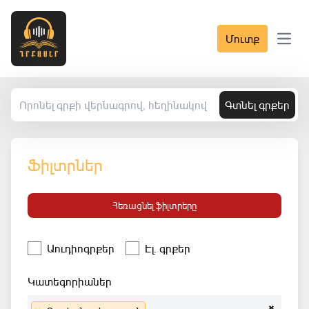
Մուտք
Open 
Գտնել գրքեր
Ֆիլտրներ
Հեռացնել ֆիլտրերը
Աուդիոգրքեր
Էլ. գրքեր
Կատեգորիաներ
×