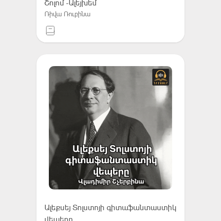
Շոլոմ -Ալեյխեմ
Ռիվա Ռուբինա
Ալեքսեյ Տոլստոյի գիտաֆանտաստիկ
վեպերը