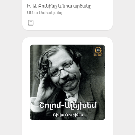
Ի. Ա. Բունինը և նրա արձակը
Աննա Սահակյանց