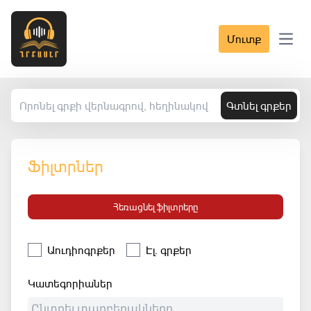
Մուտք
Open 
Գտնել գրքեր
Ֆիլտրներ
Հեռացնել ֆիլտրերը
Աուդիոգրքեր
Էլ. գրքեր
Կատեգորիաներ