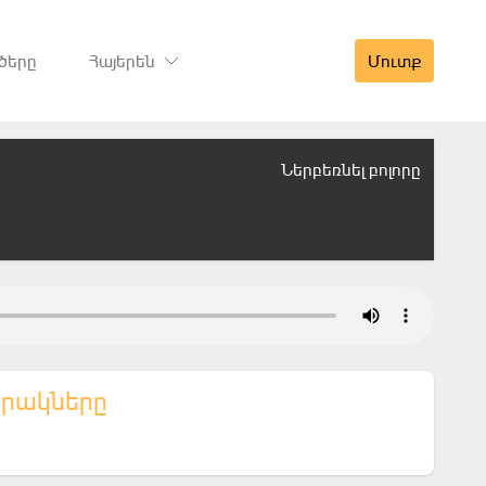
ծերը
Հայերեն
Մուտք
Ներբեռնել բոլորը
երակները