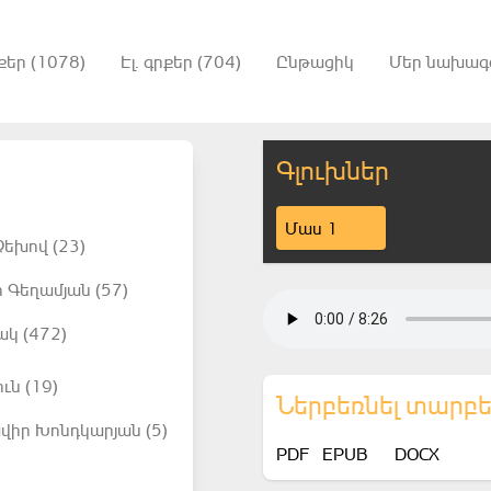
քեր (1078)
Էլ. գրքեր (704)
Ընթացիկ
Մեր նախագ
Գլուխներ
Մաս 1
եխով (23)
 Գեղամյան (57)
ակ (472)
ւն (19)
Ներբեռնել տարբ
վիր Խոնդկարյան (5)
PDF
EPUB
DOCX