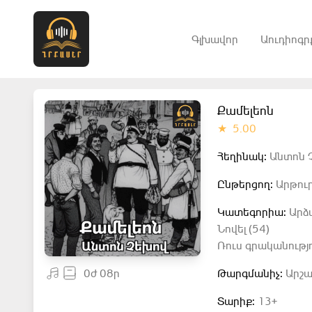
Գլխավոր
Աուդիոգր
Քամելեոն
★
5.00
Հեղինակ:
Անտոն Չ
Ընթերցող:
Արթուր
Կատեգորիա:
Արձ
Նովել (54)
Ռուս գրականությո
0ժ 08ր
Թարգմանիչ:
Արշա
Տարիք:
13+