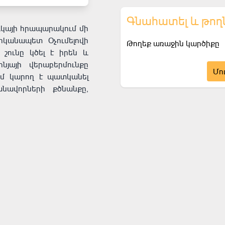
Գնահատել և թող
ւկայի հրապարակում մի
իկանապետ Օչումելովի
Թողեք առաջին կարծիքը
ե շունը կծել է իրեն և
յայի վերաբերմունքը
Մո
ւմ կարող է պատկանել
անավորների քծնանքը,