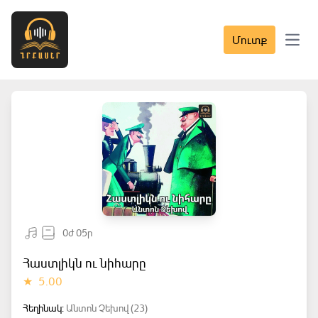
Մուտք
Open 
0ժ 05ր
Հաստլիկն ու նիհարը
★
5.00
Հեղինակ:
Անտոն Չեխով (23)