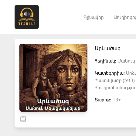
Գլխավոր
Աուդիոգր
Արևածագ
Հեղինակ:
Մանուկ
Կատեգորիա:
Արձ
Պատմվածք (593)
Հայ գրականությու
Տարիք:
13+