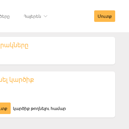
ծերը
Հայերեն
Մուտք
երակները
նել կարծիք
ւտք
կարծիք թողնելու համար