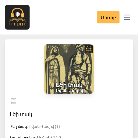
Մուտք
Open 
Լծի տակ
Հեղինակ:
Իվան Վազով (1)
Կատեգորիա:
Արձակ (472)