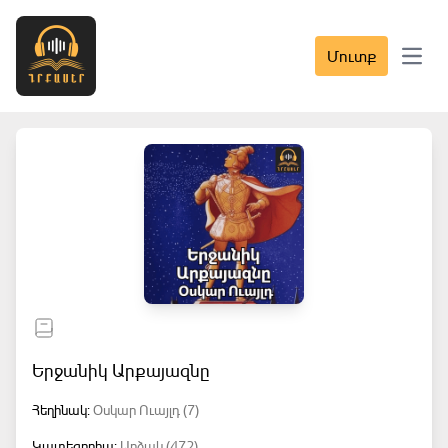
Մուտք
Open 
Երջանիկ Արքայազնը
Հեղինակ:
Օսկար Ուայլդ (7)
Կատեգորիա:
Արձակ (472)