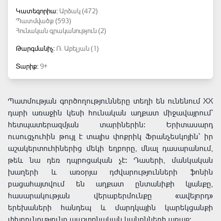
Կատեգորիա:
Արձակ (472)
Պատմվածք (593)
Հունական գրականություն (2)
Թարգմանիչ:
Ռ․ Աբելյան (1)
Տարիք:
9+
Պատմության գործողությունները տեղի են ունենում XX
դարի առաջին կեսի հունական աղքատ միջավայրում՝
հետպատերազմյան տարիներին։ Երիտասարդ
ուսուցչուհին թույլ է տալիս փոքրիկ Ֆրանչեսկոյին՝ իր
աշակերտուհիներից մեկի եղբորը, մնալ դասարանում,
թեև նա դեռ դպրոցական չէ։ Դասերի, մանկական
խաղերի և առօրյա դժվարությունների ֆոնին
բացահայտվում են աղքատ ընտանիքի կյանքը,
հասարակության վերաբերմունքը «ավելորդ»
երեխաների հանդեպ և մարդկային կարեկցանքի
փխրունությունը պաշտոնական կանոնների առաջ։