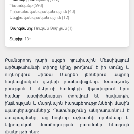
Պատմվածք (593)
Բրիտանական գրականություն (43)
Անգլիական գրականություն (12)
Թարգմանիչ:
Ռուզան Թոփչյան (1)
Տարիք:
13+
Քսաներորդ դարի սկզբի հյուսիսային Մեքսիկայում
արծաթահանքի տիրոջ կինը թողնում է իր տունը և
ուղևորվում Սիեռա Մադրեի լեռներում ապրող
հնդկացիական ցեղերի բնակավայրերը։ Խստաշունչ
բնության և մեկուսի համայնքի միջավայրում նրա
համար աստիճանաբար փոխվում են հավատքի,
ինքնության և մարդկային հարաբերությունների մասին
պատկերացումները։ Պատմությունը անդրադառնում է
օտարացմանը, այլ հոգևոր աշխարհի որոնմանը և
եվրոպական մտածողության բախմանը հնագույն
մշակույթի հետ։