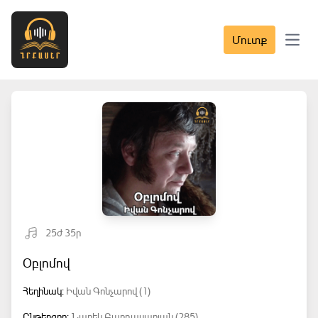
Մուտք
Open 
25ժ 35ր
Օբլոմով
Հեղինակ:
Իվան Գոնչարով (1)
Ընթերցող:
Նարեկ Բաղդասարյան (285)