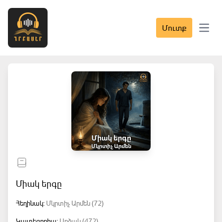
Մուտք
Open 
Միակ երգը
Հեղինակ:
Մկրտիչ Արմեն (72)
Կատեգորիա:
Արձակ (472)