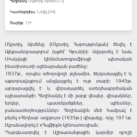
Հեղինակ:
Մկրտիչ Արմեն (72)
Կատեգորիա:
Նովել (54)
Տարիք:
13+
Մկրտիչ Արմենը (Մկրտիչ Հարությունյան) ծնվել է
Ալեքսանդրապոլում (այժմ՝ Գյումրի): Ավարտել է նաև
Մոսկվայի կինեմատոգրաֆիայի պետական
ինստիտուտի սցենարական բաժինը։
1937թ., որպես «ժողովրդի թշնամի», ձերբակալվել է և
աքսորավայրում անցկացրել է ութ տարի։ 1945թ.
արդարացվել է և վերադարձել ստեղծագործական
աշխատանքի: Հեղինակել է մի շարք վեպեր, վիպակներ,
երկեր, պատմվածքներ, պիեսներ,
բանաստեղծություններ։ Հեղինակին մեծ համբավ է
բերել «Հեղնար աղբյուր» (1935թ.) վիպակը, որը 1971թ.
էկրանավորել է «Հայֆիլմ» կինոստուդիան։
Պարգևատրվել է Աշխատանքային կարմիր դրոշի