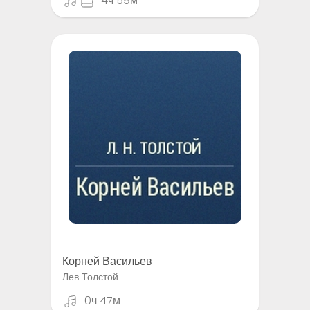
4ч 59м
Корней Васильев
Лев Толстой
0ч 47м