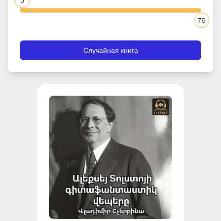
0
79
Случайная книга