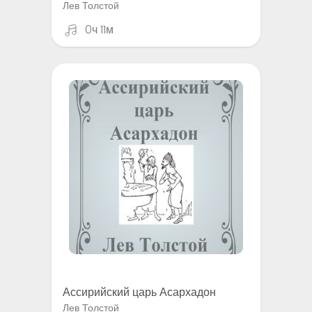
Лев Толстой
0ч 11м
Ассирийский царь Асархадон
Лев Толстой