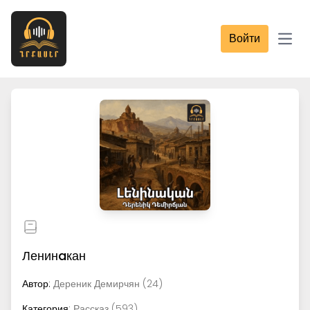
Войти
Open
Ленинaкан
Автор:
Дереник Демирчян (24)
Категория:
Рассказ (593)