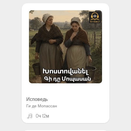
Исповедь
Ги де Мопассан
0ч 12м