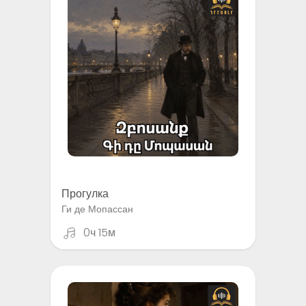
Прогулка
Ги де Мопассан
0ч 15м