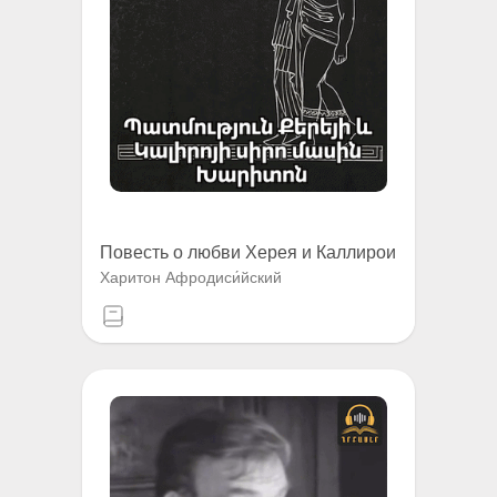
Повесть о любви Херея и Каллирои
Харитон Афродиси́йский