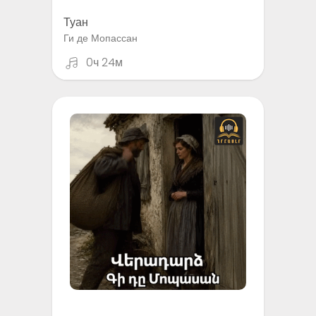
Туан
Ги де Мопассан
0ч 24м