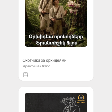
Охотники за орхидеями
Франтишек Флос