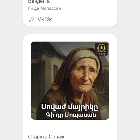
Вендетта
Ги де Мопассан
0ч 13м
Старуха Соваж