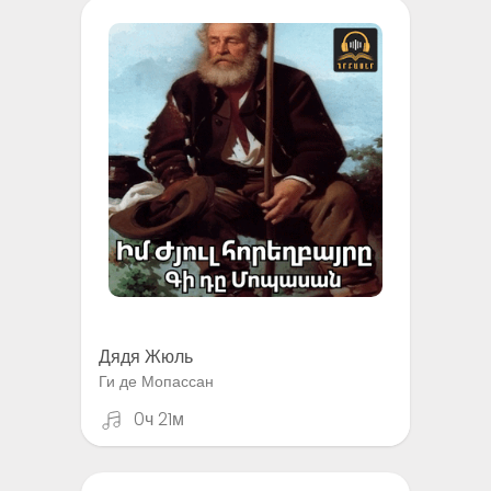
Дядя Жюль
Ги де Мопассан
0ч 21м