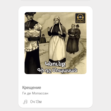
Крещение
Ги де Мопассан
0ч 13м