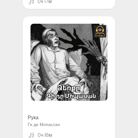
0ч 17м
Рука
Ги де Мопассан
0ч 18м