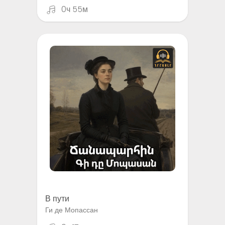
0ч 55м
В пути
Ги де Мопассан