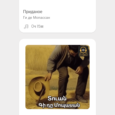
Приданое
Ги де Мопассан
0ч 15м