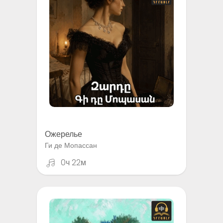
Ожерелье
Ги де Мопассан
0ч 22м