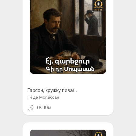
Гарсон, кружку пива!..
Ги де Мопассан
0ч 19м