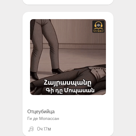
Отцеубийца
Ги де Мопассан
0ч 17м