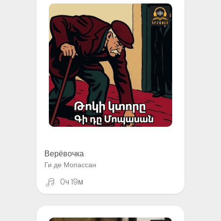
Верёвочка
Ги де Мопассан
0ч 19м