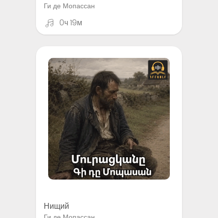
Ги де Мопассан
0ч 19м
Нищий
Ги де Мопассан