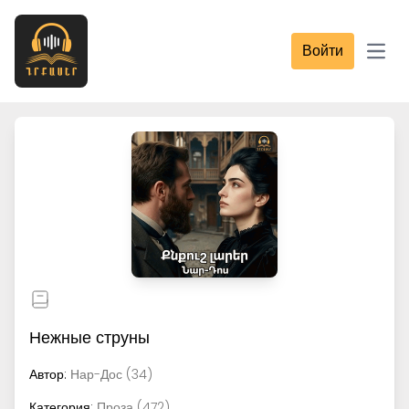
Войти
Open
Нежные струны
Автор:
Нар-Дос (34)
Категория:
Проза (472)