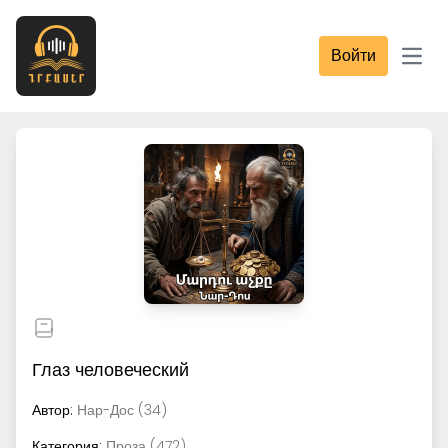
Войти
Open
Глаз человеческий
Автор:
Нар-Дос (34)
Категория:
Проза (472)