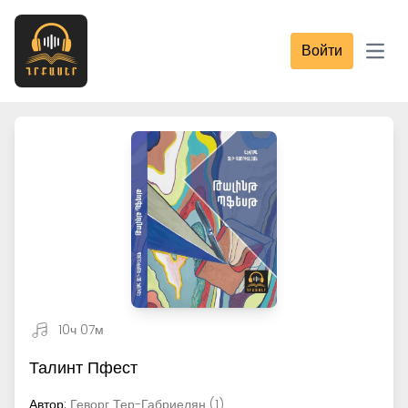
Войти
Open
10ч 07м
Талинт Пфест
Автор:
Геворг Тер-Габриелян (1)