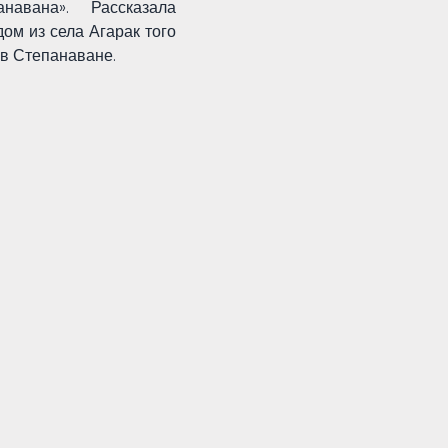
навана». Рассказала
ом из села Агарак того
у в Степанаване.