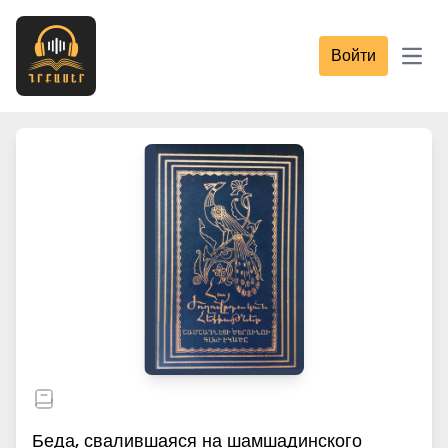
Войти
Open
Беда, свалившаяся на шамшадинского