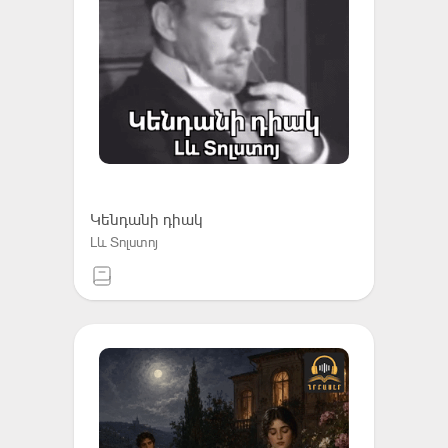
Կենդանի դիակ
Լև Տոլստոյ