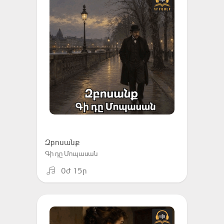
Զբոսանք
Գի դը Մոպասան
0ժ 15ր