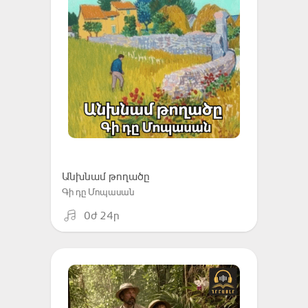
Անխնամ թողածը
Գի դը Մոպասան
0ժ 24ր