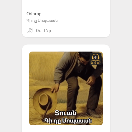
Օժիտը
Գի դը Մոպասան
0ժ 15ր