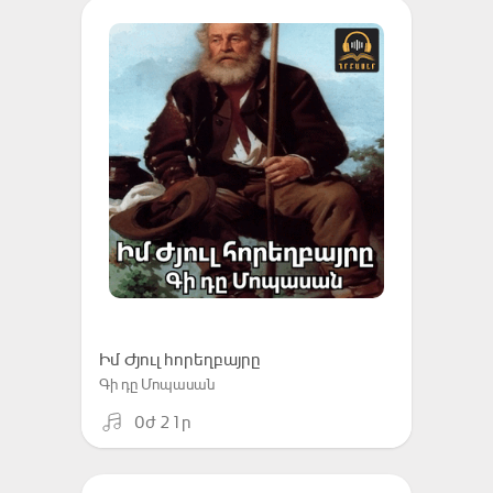
Իմ Ժյուլ հորեղբայրը
Գի դը Մոպասան
0ժ 21ր