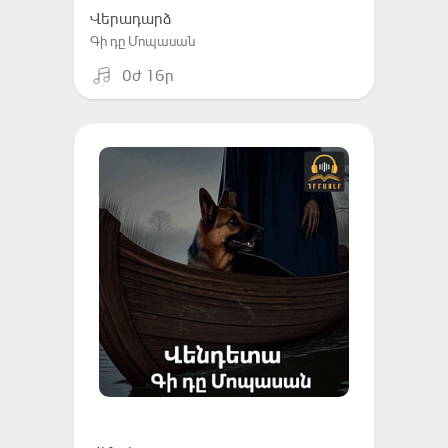
Վերադարձ
Գի դը Մոպասան
0ժ 16ր