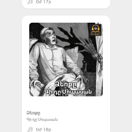
0ժ 17ր
Ձեռքը
Գի դը Մոպասան
0ժ 18ր