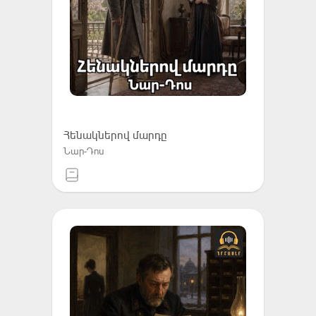
Հենակներով մարդը
Նար-Դոս