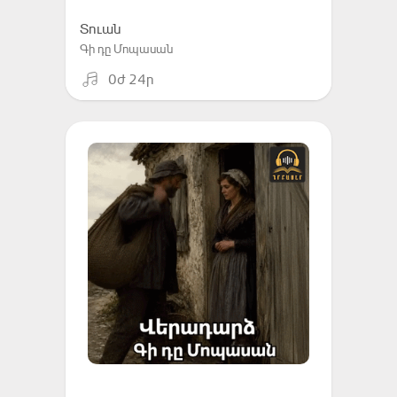
Տուան
Գի դը Մոպասան
0ժ 24ր