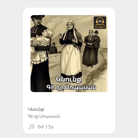
Կնունք
Գի դը Մոպասան
0ժ 13ր