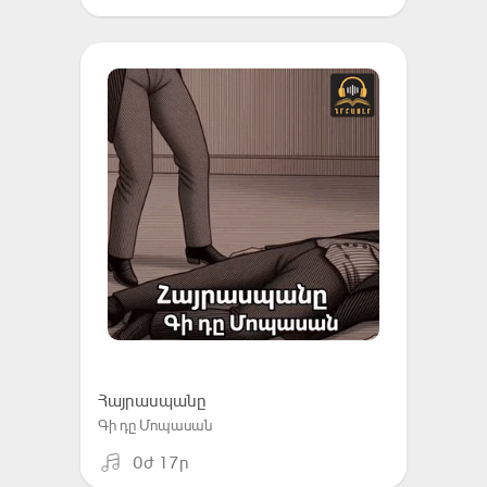
Հայրասպանը
Գի դը Մոպասան
0ժ 17ր