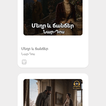
Մեղր և ճանճեր
Նար-Դոս