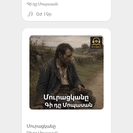
Գի դը Մոպասան
0ժ 19ր
Մուրացկանը
Գի դը Մոպասան