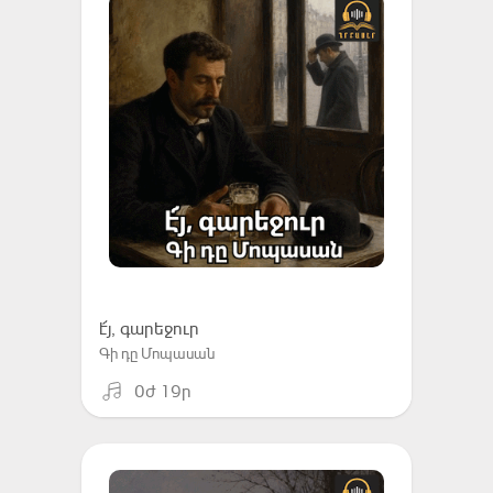
է՜յ, գարեջուր
Գի դը Մոպասան
0ժ 19ր