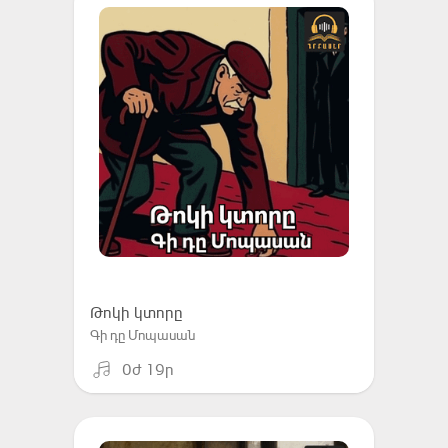
Թոկի կտորը
Գի դը Մոպասան
0ժ 19ր