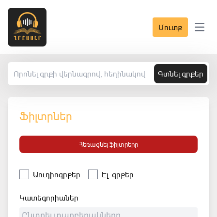
Մուտք
Open 
Գտնել գրքեր
Ֆիլտրներ
Հեռացնել ֆիլտրերը
Աուդիոգրքեր
Էլ. գրքեր
Կատեգորիաներ