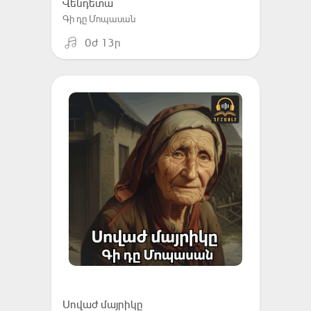
Վենդետա
Գի դը Մոպասան
0ժ 13ր
Սովաժ մայրիկը