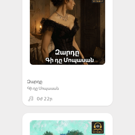
Զարդը
Գի դը Մոպասան
0ժ 22ր