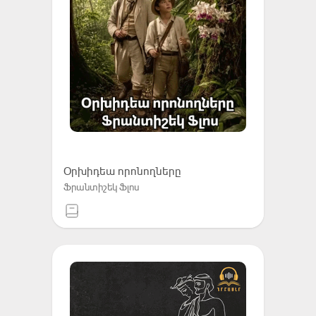
Օրխիդեա որոնողները
Ֆրանտիշեկ Ֆլոս