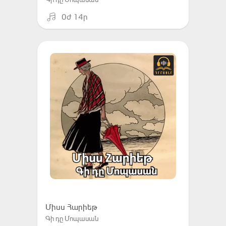
0ժ 14ր
Միսս Հարիեթ
Գի դը Մոպասան