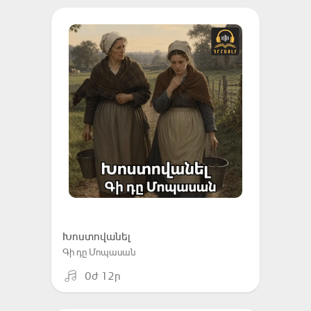
Խոստովանել
Գի դը Մոպասան
0ժ 12ր