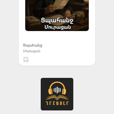
Ցպահանջ
Մուրացան