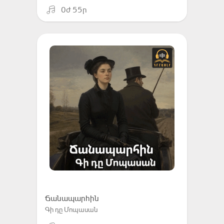
0ժ 55ր
Ճանապարհին
Գի դը Մոպասան